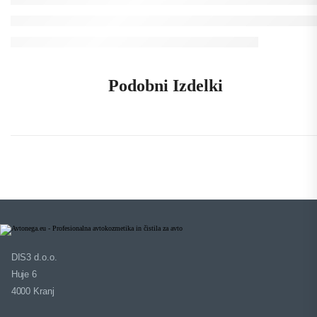
Podobni Izdelki
DIS3 d.o.o.
Huje 6
4000 Kranj