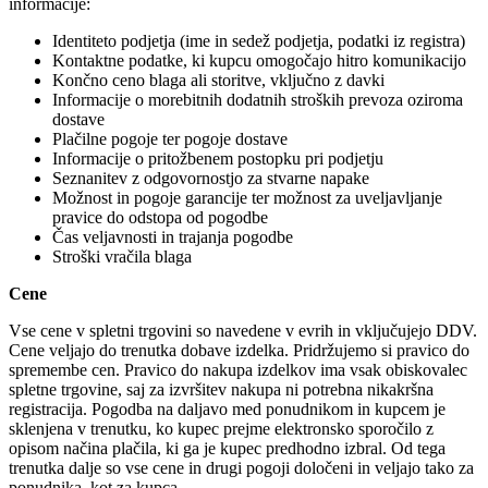
informacije:
Identiteto podjetja (ime in sedež podjetja, podatki iz registra)
Kontaktne podatke, ki kupcu omogočajo hitro komunikacijo
Končno ceno blaga ali storitve, vključno z davki
Informacije o morebitnih dodatnih stroških prevoza oziroma
dostave
Plačilne pogoje ter pogoje dostave
Informacije o pritožbenem postopku pri podjetju
Seznanitev z odgovornostjo za stvarne napake
Možnost in pogoje garancije ter možnost za uveljavljanje
pravice do odstopa od pogodbe
Čas veljavnosti in trajanja pogodbe
Stroški vračila blaga
Cene
Vse cene v spletni trgovini so navedene v evrih in vključujejo DDV.
Cene veljajo do trenutka dobave izdelka. Pridržujemo si pravico do
spremembe cen. Pravico do nakupa izdelkov ima vsak obiskovalec
spletne trgovine, saj za izvršitev nakupa ni potrebna nikakršna
registracija. Pogodba na daljavo med ponudnikom in kupcem je
sklenjena v trenutku, ko kupec prejme elektronsko sporočilo z
opisom načina plačila, ki ga je kupec predhodno izbral. Od tega
trenutka dalje so vse cene in drugi pogoji določeni in veljajo tako za
ponudnika, kot za kupca.