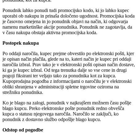
Ponudnik lahko ponudi tudi promocijsko kodo, ki jo lahko kupec
uporabi ob nakupu in prinaša določeno ugodnost. Promocijska koda
je časovno omejena in jo ponudnik objavi na način, ki odgovarja
namenu marketinške akcije ponudnika. Ponudnik ne zagotavlja, da
v času nakupa obstaja aktivna promocijska koda.
Postopek nakupa
Po oddaji naročila, kupec prejme obvestilo po elektronski pošti, kjer
je opisan način plačila, glede na to, kateri način je kupec pri oddaji
naročila izbral. Prav tako je v elektronski pošti opisan način dostave,
ki ga je kupec izbral. Od tega trenutka dalje so vse cene in drugi
pogoji fiksirani ter veljajo tako za ponudnika kot za kupca.
Kupoprodajna pogodba z informacijami o naročilu je v elektronski
obliki shranjena v administraciji spletne trgovine oziroma na
strežniku ponudnika.
Ko je blago na zalogi, ponudnik v najkrajšem možnem času pošlje
blago kupcu. Preko elektronske pošte ponudnik redno obvešča
kupca o statusu njegovega naročila. Naročilo se zaključi, ko
ponudnik z dostavno službo odpošlje blago kupcu.
Odstop od pogodbe