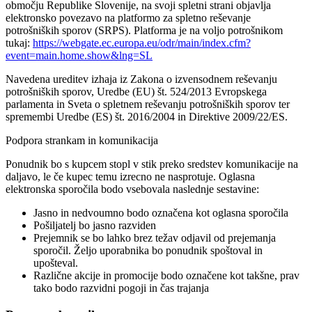
območju Republike Slovenije, na svoji spletni strani objavlja
elektronsko povezavo na platformo za spletno reševanje
potrošniških sporov (SRPS). Platforma je na voljo potrošnikom
tukaj:
https://webgate.ec.europa.eu/odr/main/index.cfm?
event=main.home.show&lng=SL
Navedena ureditev izhaja iz Zakona o izvensodnem reševanju
potrošniških sporov, Uredbe (EU) št. 524/2013 Evropskega
parlamenta in Sveta o spletnem reševanju potrošniških sporov ter
spremembi Uredbe (ES) št. 2016/2004 in Direktive 2009/22/ES.
Podpora strankam in komunikacija
Ponudnik bo s kupcem stopl v stik preko sredstev komunikacije na
daljavo, le če kupec temu izrecno ne nasprotuje. Oglasna
elektronska sporočila bodo vsebovala naslednje sestavine:
Jasno in nedvoumno bodo označena kot oglasna sporočila
Pošiljatelj bo jasno razviden
Prejemnik se bo lahko brez težav odjavil od prejemanja
sporočil. Željo uporabnika bo ponudnik spoštoval in
upošteval.
Različne akcije in promocije bodo označene kot takšne, prav
tako bodo razvidni pogoji in čas trajanja