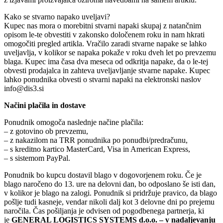
Kako se stvarno napako uveljavi?
Kupec nas mora o morebitni stvarni napaki skupaj z natančnim
opisom le-te obvestiti v zakonsko določenem roku in nam hkrati
omogočiti pregled artikla. Vračilo zaradi stvarne napake se lahko
uveljavlja, v kolikor se napaka pokaže v roku dveh let po prevzemu
blaga. Kupec ima časa dva meseca od odkritja napake, da o le-tej
obvesti prodajalca in zahteva uveljavljanje stvarne napake. Kupec
lahko ponudnika obvesti o stvarni napaki na elektronski naslov
info@dis3.si
Načini plačila in dostave
Ponudnik omogoča naslednje načine plačila:
– z gotovino ob prevzemu,
– z nakazilom na TRR ponudnika po ponudbi/predračunu,
– s kreditno kartico MasterCard, Visa in American Express,
– s sistemom PayPal.
Ponudnik bo kupcu dostavil blago v dogovorjenem roku. Če je
blago naročeno do 13. ure na delovni dan, bo odposlano še isti dan,
v kolikor je blago na zalogi. Ponudnik si pridržuje pravico, da blago
pošlje tudi kasneje, vendar nikoli dalj kot 3 delovne dni po prejemu
naročila. Čas pošiljanja je odvisen od pogodbenega partnerja, ki
je
GENERAL LOGISTICS SYSTEMS d.o.o. – v nadaljevanju