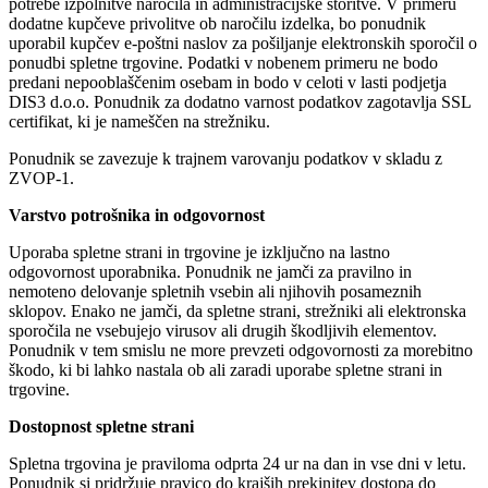
potrebe izpolnitve naročila in administracijske storitve. V primeru
dodatne kupčeve privolitve ob naročilu izdelka, bo ponudnik
uporabil kupčev e-poštni naslov za pošiljanje elektronskih sporočil o
ponudbi spletne trgovine. Podatki v nobenem primeru ne bodo
predani nepooblaščenim osebam in bodo v celoti v lasti podjetja
DIS3 d.o.o. Ponudnik za dodatno varnost podatkov zagotavlja SSL
certifikat, ki je nameščen na strežniku.
Ponudnik se zavezuje k trajnem varovanju podatkov v skladu z
ZVOP-1.
Varstvo potrošnika in odgovornost
Uporaba spletne strani in trgovine je izključno na lastno
odgovornost uporabnika. Ponudnik ne jamči za pravilno in
nemoteno delovanje spletnih vsebin ali njihovih posameznih
sklopov. Enako ne jamči, da spletne strani, strežniki ali elektronska
sporočila ne vsebujejo virusov ali drugih škodljivih elementov.
Ponudnik v tem smislu ne more prevzeti odgovornosti za morebitno
škodo, ki bi lahko nastala ob ali zaradi uporabe spletne strani in
trgovine.
Dostopnost spletne strani
Spletna trgovina je praviloma odprta 24 ur na dan in vse dni v letu.
Ponudnik si pridržuje pravico do krajših prekinitev dostopa do