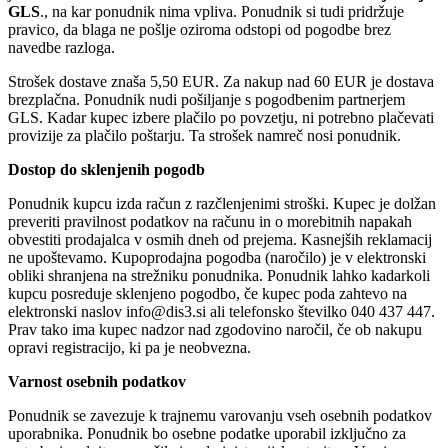
GLS
., na kar ponudnik nima vpliva. Ponudnik si tudi pridržuje
pravico, da blaga ne pošlje oziroma odstopi od pogodbe brez
navedbe razloga.
Strošek dostave znaša 5,50 EUR. Za nakup nad 60 EUR je dostava
brezplačna. Ponudnik nudi pošiljanje s pogodbenim partnerjem
GLS. Kadar kupec izbere plačilo po povzetju, ni potrebno plačevati
provizije za plačilo poštarju. Ta strošek namreč nosi ponudnik.
Dostop do sklenjenih pogodb
Ponudnik kupcu izda račun z razčlenjenimi stroški. Kupec je dolžan
preveriti pravilnost podatkov na računu in o morebitnih napakah
obvestiti prodajalca v osmih dneh od prejema. Kasnejših reklamacij
ne upoštevamo. Kupoprodajna pogodba (naročilo) je v elektronski
obliki shranjena na strežniku ponudnika. Ponudnik lahko kadarkoli
kupcu posreduje sklenjeno pogodbo, če kupec poda zahtevo na
elektronski naslov info@dis3.si ali telefonsko številko 040 437 447.
Prav tako ima kupec nadzor nad zgodovino naročil, če ob nakupu
opravi registracijo, ki pa je neobvezna.
Varnost osebnih podatkov
Ponudnik se zavezuje k trajnemu varovanju vseh osebnih podatkov
uporabnika. Ponudnik bo osebne podatke uporabil izključno za