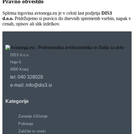
Pravno obvestilo
Spletna trgovina avtonega.eu je v celoti last podjetja
DIS3
d.o.o.
Pridržujemo si pravico do dnevnih sprememb vsebin, napak v
cenah, opisov ali slik izdelkov.
DIS3 d.o.o.
Huje 6
4000 Kranj
tel: 040 328028
e-mail: info@dis3.si
Kategorije
Zunanje čiščenje
Poliranje
Zaščite in voski