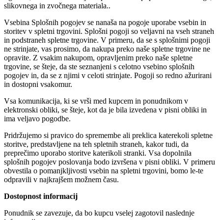
slikovnega in zvočnega materiala..
Vsebina Splošnih pogojev se nanaša na pogoje uporabe vsebin in
storitev v spletni trgovini. Splošni pogoji so veljavni na vseh straneh
in podstraneh spletne trgovine. V primeru, da se s splošnimi pogoji
ne strinjate, vas prosimo, da nakupa preko naše spletne trgovine ne
opravite. Z vsakim nakupom, opravljenim preko naše spletne
trgovine, se šteje, da ste seznanjeni s celotno vsebino splošnih
pogojev in, da se z njimi v celoti strinjate. Pogoji so redno ažurirani
in dostopni vsakomur.
Vsa komunikacija, ki se vrši med kupcem in ponudnikom v
elektronski obliki, se šteje, kot da je bila izvedena v pisni obliki in
ima veljavo pogodbe.
Pridržujemo si pravico do spremembe ali preklica katerekoli spletne
storitve, predstavljene na teh spletnih straneh, kakor tudi, da
preprečimo uporabo storitve katerikoli stranki. Vsa dopolnila
splošnih pogojev poslovanja bodo izvršena v pisni obliki. V primeru
obvestila o pomanjkljivosti vsebin na spletni trgovini, bomo le-te
odpravili v najkrajšem možnem času.
Dostopnost informacij
Ponudnik se zavezuje, da bo kupcu vselej zagotovil naslednje