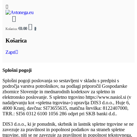
€0.00
Košarica:
0
Košarica
Zapri
Splošni pogoji
Splošni pogoji poslovanja so sestavljeni v skladu s predpisi s
področja varstva potrošnikov, na podlagi priporočil Gospodarske
zbornice Slovenije in mednarodnih kodeksov za spletno in
elektronsko poslovanje. S spletno trgovino https://www.nasiol.si (v
nadaljevanju kot »spletna trgovina«) upravlja DIS3 d.o.o., Huje 6,
4000 Kranj, davčna: SI73655635, matična številka: 8122407000,
TRR.: SI56 0312 6100 1056 286 odprt pri SKB banki d.d..
DIS3 d.o.o., ki je ponudnik, skrbnik in lastnik spletne trgovine se ne
zavezuje za pravilnost in popolnost podatkov na straneh spletne
trgovine, niti se ne zavezuje za pravilnost in popolnost tekstovnega,