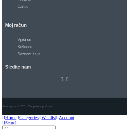
Cartec
Moj račun
Vpiši se
Košarica
Seznam želja
Sledite nam
Avtonega.eu © 2026. Vse pravice pridržane
Home
Categories
Wishlist
Account
Search