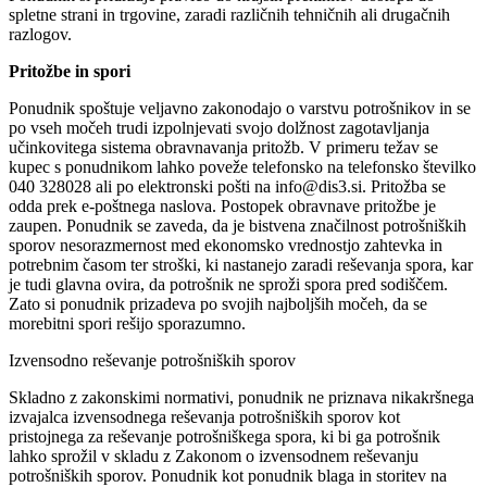
spletne strani in trgovine, zaradi različnih tehničnih ali drugačnih
razlogov.
Pritožbe in spori
Ponudnik spoštuje veljavno zakonodajo o varstvu potrošnikov in se
po vseh močeh trudi izpolnjevati svojo dolžnost zagotavljanja
učinkovitega sistema obravnavanja pritožb. V primeru težav se
kupec s ponudnikom lahko poveže telefonsko na telefonsko številko
040 328028 ali po elektronski pošti na info@dis3.si. Pritožba se
odda prek e-poštnega naslova. Postopek obravnave pritožbe je
zaupen. Ponudnik se zaveda, da je bistvena značilnost potrošniških
sporov nesorazmernost med ekonomsko vrednostjo zahtevka in
potrebnim časom ter stroški, ki nastanejo zaradi reševanja spora, kar
je tudi glavna ovira, da potrošnik ne sproži spora pred sodiščem.
Zato si ponudnik prizadeva po svojih najboljših močeh, da se
morebitni spori rešijo sporazumno.
Izvensodno reševanje potrošniških sporov
Skladno z zakonskimi normativi, ponudnik ne priznava nikakršnega
izvajalca izvensodnega reševanja potrošniških sporov kot
pristojnega za reševanje potrošniškega spora, ki bi ga potrošnik
lahko sprožil v skladu z Zakonom o izvensodnem reševanju
potrošniških sporov. Ponudnik kot ponudnik blaga in storitev na