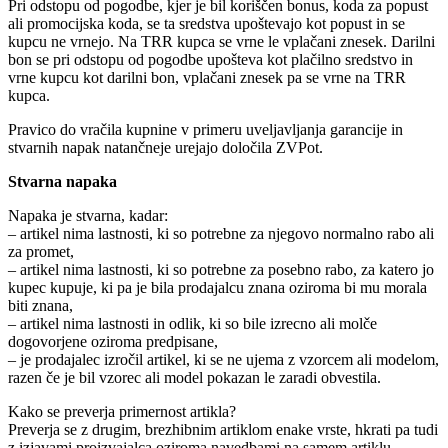
Pri odstopu od pogodbe, kjer je bil koriščen bonus, koda za popust
ali promocijska koda, se ta sredstva upoštevajo kot popust in se
kupcu ne vrnejo. Na TRR kupca se vrne le vplačani znesek. Darilni
bon se pri odstopu od pogodbe upošteva kot plačilno sredstvo in
vrne kupcu kot darilni bon, vplačani znesek pa se vrne na TRR
kupca.
Pravico do vračila kupnine v primeru uveljavljanja garancije in
stvarnih napak natančneje urejajo določila ZVPot.
Stvarna napaka
Napaka je stvarna, kadar:
– artikel nima lastnosti, ki so potrebne za njegovo normalno rabo ali
za promet,
– artikel nima lastnosti, ki so potrebne za posebno rabo, za katero jo
kupec kupuje, ki pa je bila prodajalcu znana oziroma bi mu morala
biti znana,
– artikel nima lastnosti in odlik, ki so bile izrecno ali molče
dogovorjene oziroma predpisane,
– je prodajalec izročil artikel, ki se ne ujema z vzorcem ali modelom,
razen če je bil vzorec ali model pokazan le zaradi obvestila.
Kako se preverja primernost artikla?
Preverja se z drugim, brezhibnim artiklom enake vrste, hkrati pa tudi
z izjavami proizvajalca oziroma navedbami na samem artiklu.