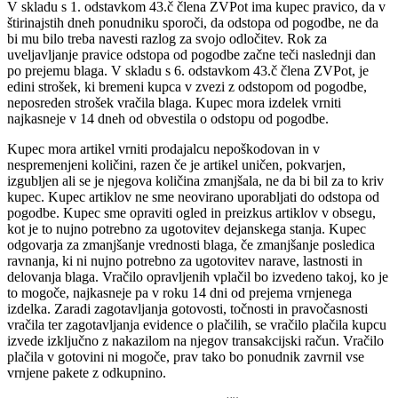
V skladu s 1. odstavkom 43.č člena ZVPot ima kupec pravico, da v
štirinajstih dneh ponudniku sporoči, da odstopa od pogodbe, ne da
bi mu bilo treba navesti razlog za svojo odločitev. Rok za
uveljavljanje pravice odstopa od pogodbe začne teči naslednji dan
po prejemu blaga. V skladu s 6. odstavkom 43.č člena ZVPot, je
edini strošek, ki bremeni kupca v zvezi z odstopom od pogodbe,
neposreden strošek vračila blaga. Kupec mora izdelek vrniti
najkasneje v 14 dneh od obvestila o odstopu od pogodbe.
Kupec mora artikel vrniti prodajalcu nepoškodovan in v
nespremenjeni količini, razen če je artikel uničen, pokvarjen,
izgubljen ali se je njegova količina zmanjšala, ne da bi bil za to kriv
kupec. Kupec artiklov ne sme neovirano uporabljati do odstopa od
pogodbe. Kupec sme opraviti ogled in preizkus artiklov v obsegu,
kot je to nujno potrebno za ugotovitev dejanskega stanja. Kupec
odgovarja za zmanjšanje vrednosti blaga, če zmanjšanje posledica
ravnanja, ki ni nujno potrebno za ugotovitev narave, lastnosti in
delovanja blaga. Vračilo opravljenih vplačil bo izvedeno takoj, ko je
to mogoče, najkasneje pa v roku 14 dni od prejema vrnjenega
izdelka. Zaradi zagotavljanja gotovosti, točnosti in pravočasnosti
vračila ter zagotavljanja evidence o plačilih, se vračilo plačila kupcu
izvede izključno z nakazilom na njegov transakcijski račun. Vračilo
plačila v gotovini ni mogoče, prav tako bo ponudnik zavrnil vse
vrnjene pakete z odkupnino.