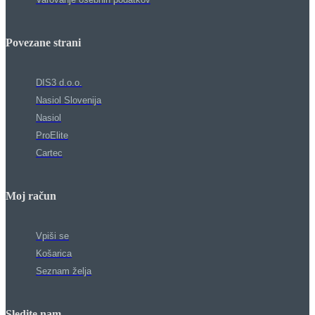
Povezane strani
DIS3 d.o.o.
Nasiol Slovenija
Nasiol
ProElite
Cartec
Moj račun
Vpiši se
Košarica
Seznam želja
Sledite nam