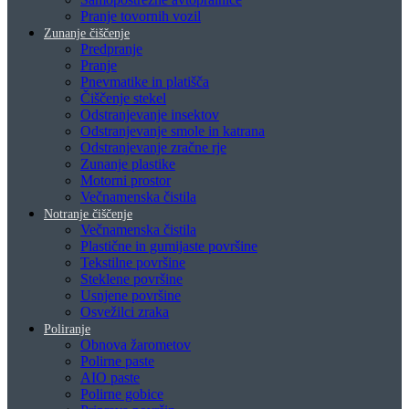
Pranje tovornih vozil
Zunanje čiščenje
Predpranje
Pranje
Pnevmatike in platišča
Čiščenje stekel
Odstranjevanje insektov
Odstranjevanje smole in katrana
Odstranjevanje zračne rje
Zunanje plastike
Motorni prostor
Večnamenska čistila
Notranje čiščenje
Večnamenska čistila
Plastične in gumijaste površine
Tekstilne površine
Steklene površine
Usnjene površine
Osvežilci zraka
Poliranje
Obnova žarometov
Polirne paste
AIO paste
Polirne gobice