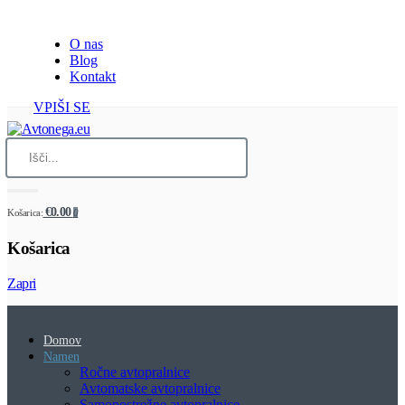
O nas
Blog
Kontakt
VPIŠI SE
€0.00
Košarica:
0
Košarica
Zapri
Domov
Namen
Ročne avtopralnice
Avtomatske avtopralnice
Samopostrežne avtopralnice