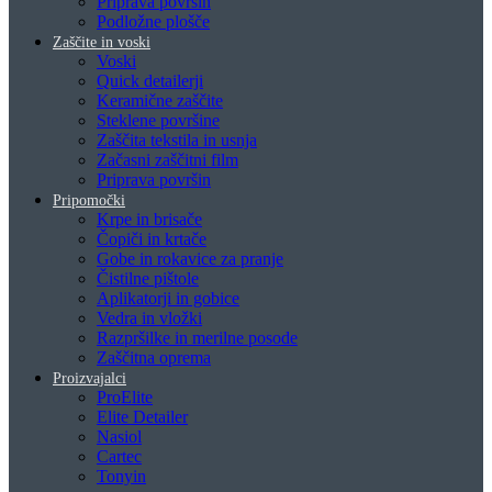
Priprava površin
Podložne plošče
Zaščite in voski
Voski
Quick detailerji
Keramične zaščite
Steklene površine
Zaščita tekstila in usnja
Začasni zaščitni film
Priprava površin
Pripomočki
Krpe in brisače
Čopiči in krtače
Gobe in rokavice za pranje
Čistilne pištole
Aplikatorji in gobice
Vedra in vložki
Razpršilke in merilne posode
Zaščitna oprema
Proizvajalci
ProElite
Elite Detailer
Nasiol
Cartec
Tonyin