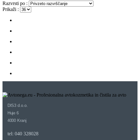
Razvrsti po :
Prikaži :
DIS3 d.o.o.
Huje 6
4000 Kranj
tel: 040 328028