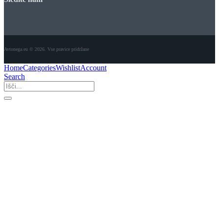
Avtonega.eu © 2026. Vse pravice pridržane
Home
Categories
Wishlist
Account
Search