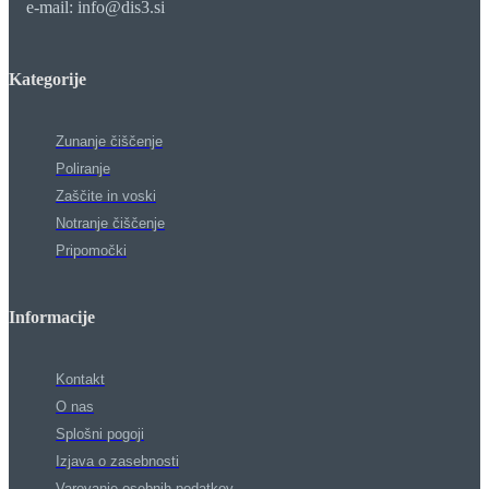
e-mail: info@dis3.si
Kategorije
Zunanje čiščenje
Poliranje
Zaščite in voski
Notranje čiščenje
Pripomočki
Informacije
Kontakt
O nas
Splošni pogoji
Izjava o zasebnosti
Varovanje osebnih podatkov