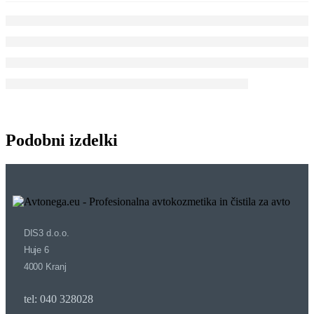
Podobni izdelki
DIS3 d.o.o.
Huje 6
4000 Kranj
tel: 040 328028