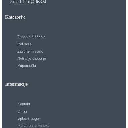
e-mail: info@dis3.si
Kategorije
Zunanje čiščenje
Poliranje
Zaščite in voski
Notranje čiščenje
Pripomočki
Informacije
Kontakt
O nas
Splošni pogoji
Izjava o zasebnosti