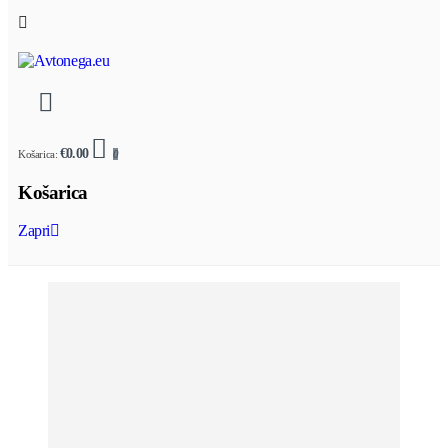
€0.00
Košarica:
0
Košarica
Zapri