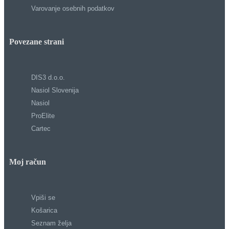
Varovanje osebnih podatkov
Povezane strani
DIS3 d.o.o.
Nasiol Slovenija
Nasiol
ProElite
Cartec
Moj račun
Vpiši se
Košarica
Seznam želja