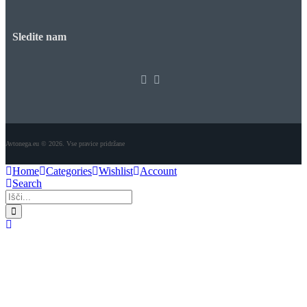
Sledite nam
Avtonega.eu © 2026. Vse pravice pridržane
Home
Categories
Wishlist
Account
Search