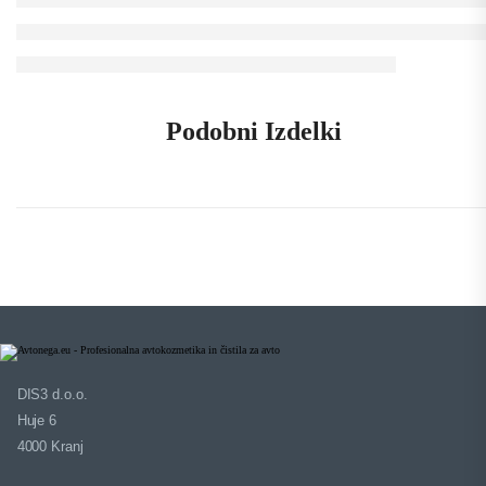
Podobni Izdelki
DIS3 d.o.o.
Huje 6
4000 Kranj