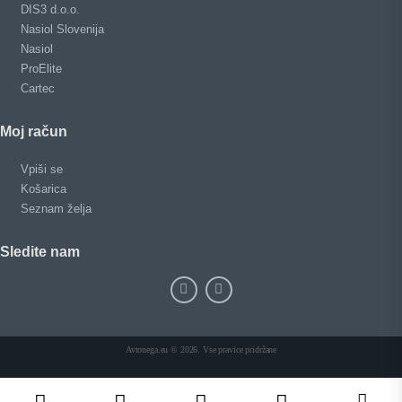
DIS3 d.o.o.
Nasiol Slovenija
Nasiol
ProElite
Cartec
Moj račun
Vpiši se
Košarica
Seznam želja
Sledite nam
Avtonega.eu © 2026. Vse pravice pridržane