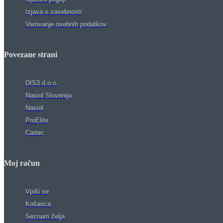
Izjava o zasebnosti
Varovanje osebnih podatkov
Povezane strani
DIS3 d.o.o.
Nasiol Slovenija
Nasiol
ProElite
Cartec
Moj račun
Vpiši se
Košarica
Seznam želja