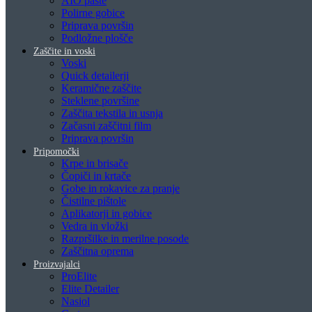
AIO paste
Polirne gobice
Priprava površin
Podložne plošče
Zaščite in voski
Voski
Quick detailerji
Keramične zaščite
Steklene površine
Zaščita tekstila in usnja
Začasni zaščitni film
Priprava površin
Pripomočki
Krpe in brisače
Čopiči in krtače
Gobe in rokavice za pranje
Čistilne pištole
Aplikatorji in gobice
Vedra in vložki
Razpršilke in merilne posode
Zaščitna oprema
Proizvajalci
ProElite
Elite Detailer
Nasiol