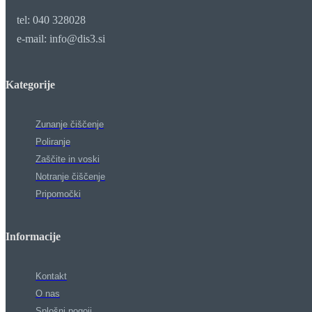
tel: 040 328028
e-mail: info@dis3.si
Kategorije
Zunanje čiščenje
Poliranje
Zaščite in voski
Notranje čiščenje
Pripomočki
Informacije
Kontakt
O nas
Splošni pogoji