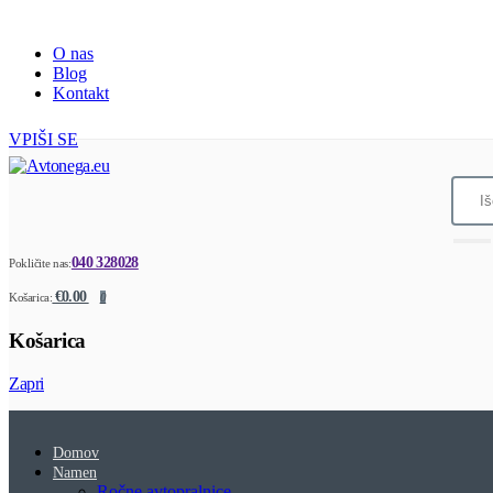
O nas
Blog
Kontakt
VPIŠI SE
040 328028
Pokličite nas:
€0.00
Košarica:
0
Košarica
Zapri
Domov
Namen
Ročne avtopralnice