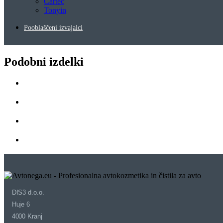
Cartec
Tonyin
Pooblaščeni izvajalci
Podobni izdelki
DIS3 d.o.o.
Huje 6
4000 Kranj