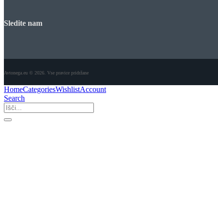
Sledite nam
Avtonega.eu © 2026. Vse pravice pridržane
Home
Categories
Wishlist
Account
Search