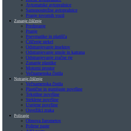
Avtomatske avtopralnice
Samopostrežne avtopralnice
Pranje tovornih vozil
Zunanje čiščenje
Predpranje
Pranje
Pnevmatike in platišča
Čiščenje stekel
Odstranjevanje insektov
Odstranjevanje smole in katrana
Odstranjevanje zračne rje
Zunanje plastike
Motorni prostor
Večnamenska čistila
Notranje čiščenje
Večnamenska čistila
Plastične in gumijaste površine
Tekstilne površine
Steklene površine
Usnjene površine
Osvežilci zraka
Poliranje
Obnova žarometov
Polirne paste