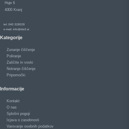
Huje 6
4000 Kranj
tel: 040 328028
e-mail: info@dis3.si
Kategorije
Zunanje čiščenje
Poliranje
Zaščite in voski
Notranje čiščenje
Pripomočki
Informacije
Kontakt
O nas
Splošni pogoji
Izjava o zasebnosti
Varovanje osebnih podatkov