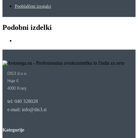
Pooblaščeni izvajalci
Podobni izdelki
DIS3 d.o.o.
Huje 6
4000 Kranj
tel: 040 328028
e-mail: info@dis3.si
Kategorije