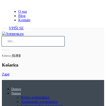
O nas
Blog
Kontakt
VPIŠI SE
€0.00
Košarica:
0
Košarica
Zapri
Domov
Namen
Ročne avtopralnice
Avtomatske avtopralnice
Samopostrežne avtopralnice