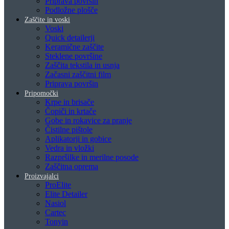
Priprava površin
Podložne plošče
Zaščite in voski
Voski
Quick detailerji
Keramične zaščite
Steklene površine
Zaščita tekstila in usnja
Začasni zaščitni film
Priprava površin
Pripomočki
Krpe in brisače
Čopiči in krtače
Gobe in rokavice za pranje
Čistilne pištole
Aplikatorji in gobice
Vedra in vložki
Razpršilke in merilne posode
Zaščitna oprema
Proizvajalci
ProElite
Elite Detailer
Nasiol
Cartec
Tonyin