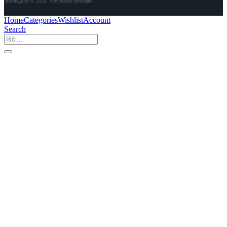
Avtonega.eu © 2026. Vse pravice pridržane
Home
Categories
Wishlist
Account
Search