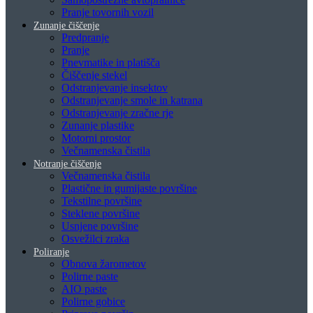
Pranje tovornih vozil
Zunanje čiščenje
Predpranje
Pranje
Pnevmatike in platišča
Čiščenje stekel
Odstranjevanje insektov
Odstranjevanje smole in katrana
Odstranjevanje zračne rje
Zunanje plastike
Motorni prostor
Večnamenska čistila
Notranje čiščenje
Večnamenska čistila
Plastične in gumijaste površine
Tekstilne površine
Steklene površine
Usnjene površine
Osvežilci zraka
Poliranje
Obnova žarometov
Polirne paste
AIO paste
Polirne gobice