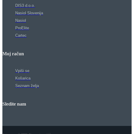
DIS3 d.o.o.
Nasiol Slovenija
Nasiol
ProElite
Cartec
Moj račun
Vpiši se
Košarica
Seznam želja
Sledite nam