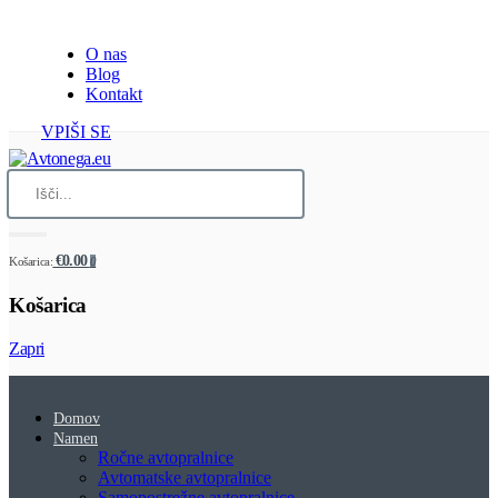
O nas
Blog
Kontakt
VPIŠI SE
€0.00
Košarica:
0
Košarica
Zapri
Domov
Namen
Ročne avtopralnice
Avtomatske avtopralnice
Samopostrežne avtopralnice