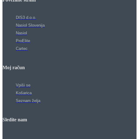
DIS3 d.o.o.
Nasiol Slovenija
Nasiol
ProElite
Cartec
Moj račun
Vpiši se
Košarica
Seznam želja
Sledite nam