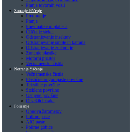
Pranje tovornih vozil
Zunanje čiščenje
Predpranje
Pranje
Pnevmatike in platišča
Čiščenje stekel
Odstranjevanje insektov
Odstranjevanje smole in katrana
Odstranjevanje zračne rje
Zunanje plastike
Motorni prostor
Večnamenska čistila
Notranje čiščenje
Večnamenska čistila
Plastične in gumijaste površine
Tekstilne površine
Steklene površine
Usnjene površine
Osvežilci zraka
Poliranje
Obnova žarometov
Polirne paste
AIO paste
Polirne gobice