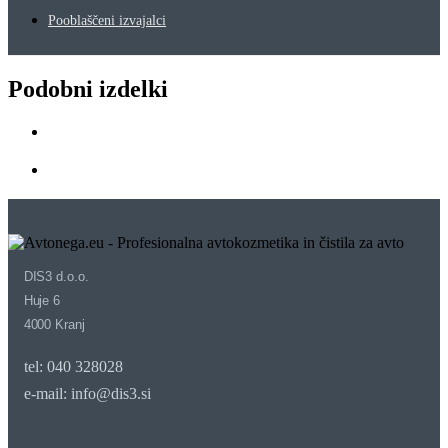
Pooblaščeni izvajalci
Podobni izdelki
DIS3 d.o.o.
Huje 6
4000 Kranj
tel: 040 328028
e-mail: info@dis3.si