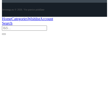
Avtonega.eu © 2026. Vse pravice pridržane
Home
Categories
Wishlist
Account
Search