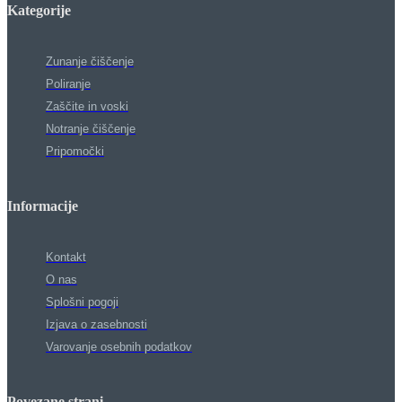
Kategorije
Zunanje čiščenje
Poliranje
Zaščite in voski
Notranje čiščenje
Pripomočki
Informacije
Kontakt
O nas
Splošni pogoji
Izjava o zasebnosti
Varovanje osebnih podatkov
Povezane strani