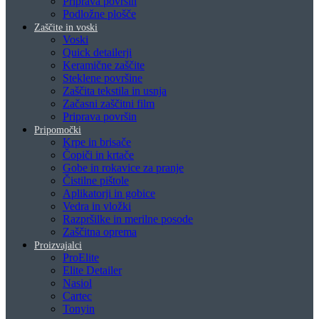
Priprava površin
Podložne plošče
Zaščite in voski
Voski
Quick detailerji
Keramične zaščite
Steklene površine
Zaščita tekstila in usnja
Začasni zaščitni film
Priprava površin
Pripomočki
Krpe in brisače
Čopiči in krtače
Gobe in rokavice za pranje
Čistilne pištole
Aplikatorji in gobice
Vedra in vložki
Razpršilke in merilne posode
Zaščitna oprema
Proizvajalci
ProElite
Elite Detailer
Nasiol
Cartec
Tonyin