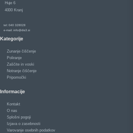
Huje 6
4000 Kranj
tel: 040 328028
e-mail: info@dis3.si
Kategorije
Zunanje čiščenje
Poliranje
Zaščite in voski
Notranje čiščenje
Pripomočki
Informacije
Kontakt
O nas
Splošni pogoji
Izjava o zasebnosti
Varovanje osebnih podatkov