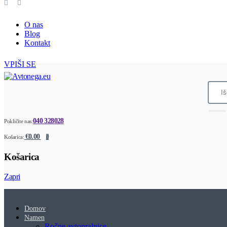
O nas
Blog
Kontakt
VPIŠI SE
040 328028
Pokličite nas:
€0.00
Košarica:
0
Košarica
Zapri
Domov
Namen
Ročne avtopralnice