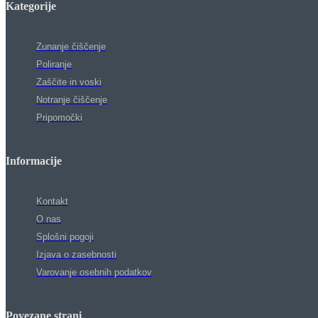
Kategorije
Zunanje čiščenje
Poliranje
Zaščite in voski
Notranje čiščenje
Pripomočki
Informacije
Kontakt
O nas
Splošni pogoji
Izjava o zasebnosti
Varovanje osebnih podatkov
Povezane strani