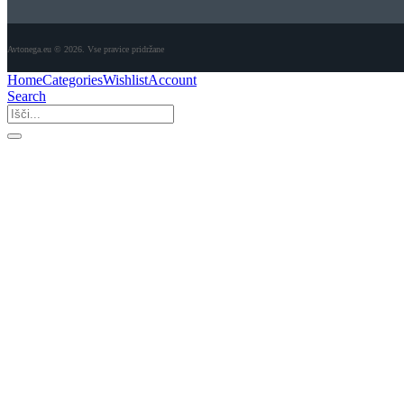
Avtonega.eu © 2026. Vse pravice pridržane
Home
Categories
Wishlist
Account
Search