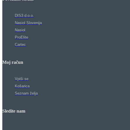
DIS3 d.o.o.
Nasiol Slovenija
Nasiol
ProElite
Cartec
Moj račun
Vpiši se
Košarica
Seznam želja
Sledite nam