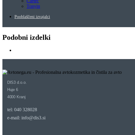
Cartec
Tonyin
Pooblaščeni izvajalci
Podobni izdelki
DIS3 d.o.o.
Huje 6
4000 Kranj
tel: 040 328028
e-mail: info@dis3.si