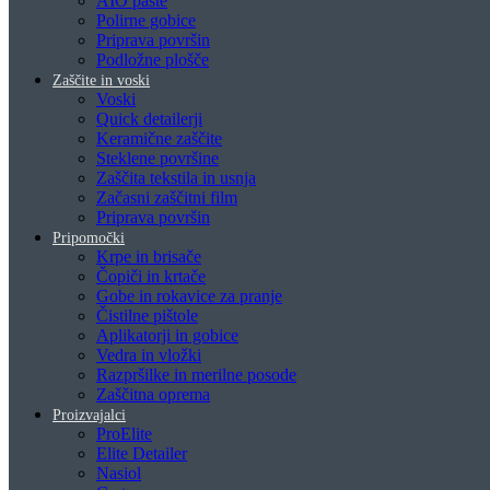
AIO paste
Polirne gobice
Priprava površin
Podložne plošče
Zaščite in voski
Voski
Quick detailerji
Keramične zaščite
Steklene površine
Zaščita tekstila in usnja
Začasni zaščitni film
Priprava površin
Pripomočki
Krpe in brisače
Čopiči in krtače
Gobe in rokavice za pranje
Čistilne pištole
Aplikatorji in gobice
Vedra in vložki
Razpršilke in merilne posode
Zaščitna oprema
Proizvajalci
ProElite
Elite Detailer
Nasiol