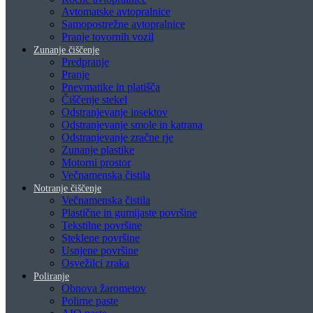
Avtomatske avtopralnice
Samopostrežne avtopralnice
Pranje tovornih vozil
Zunanje čiščenje
Predpranje
Pranje
Pnevmatike in platišča
Čiščenje stekel
Odstranjevanje insektov
Odstranjevanje smole in katrana
Odstranjevanje zračne rje
Zunanje plastike
Motorni prostor
Večnamenska čistila
Notranje čiščenje
Večnamenska čistila
Plastične in gumijaste površine
Tekstilne površine
Steklene površine
Usnjene površine
Osvežilci zraka
Poliranje
Obnova žarometov
Polirne paste