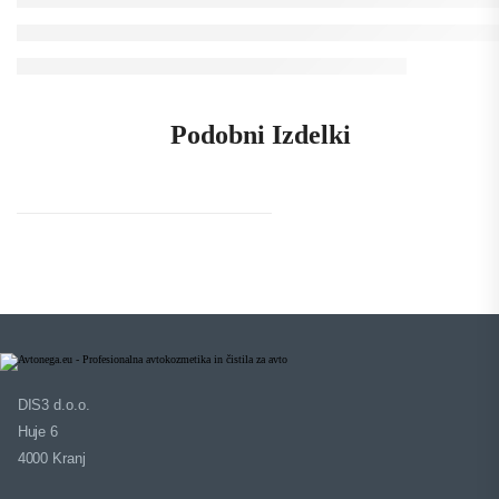
Podobni Izdelki
DIS3 d.o.o.
Huje 6
4000 Kranj