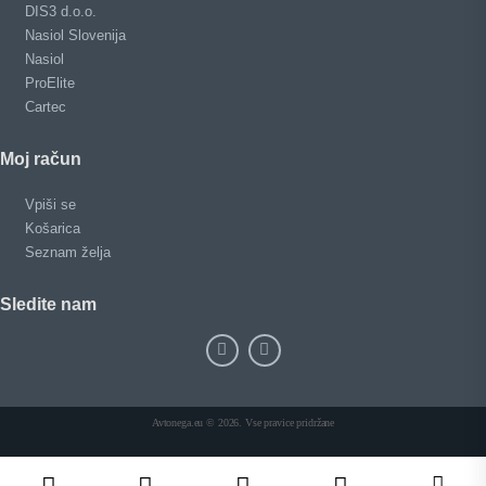
DIS3 d.o.o.
Nasiol Slovenija
Nasiol
ProElite
Cartec
Moj račun
Vpiši se
Košarica
Seznam želja
Sledite nam
Avtonega.eu © 2026. Vse pravice pridržane