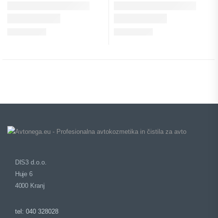
DIS3 d.o.o.
Huje 6
4000 Kranj
tel: 040 328028